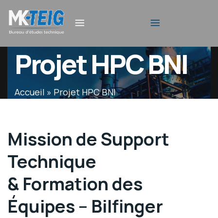
MK-
mk-
Industry
Projet HPC BNI
TEIG
teig
WordPress
theme
Accueil
»
Projet HPC BNI
Mission de Support
Technique
& Formation des
Équipes – Bilfinger